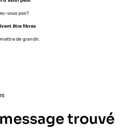
n d’avoir peur
vez-vous pas?
ivent être libres
mettre de grandir.
es
 message trouvé