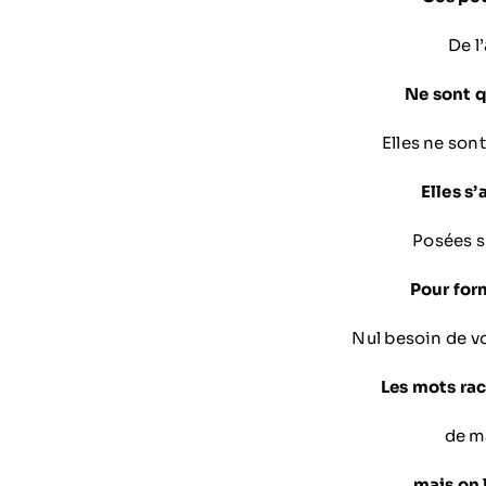
De l
Ne sont 
Elles ne son
Elles s
Posées s
Pour for
Nul besoin de v
Les mots rac
de m
mais on 