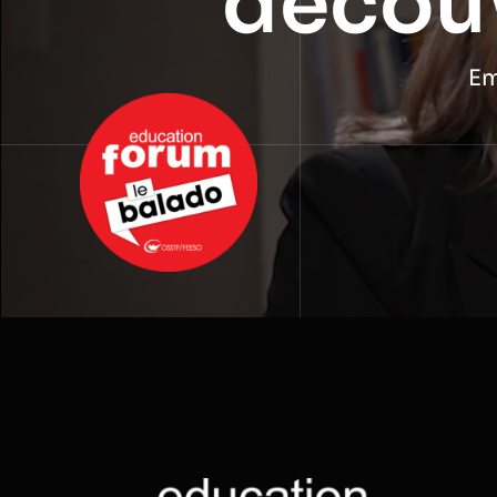
d
écou
Em