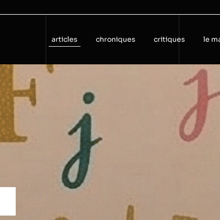
articles
chroniques
critiques
le m
t
s