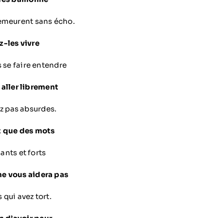
emeurent sans écho.
z-les vivre
se faire entendre
 aller librement
pas absurdes.
t que des mots
ts et forts
 ne vous aidera pas
 qui avez tort.