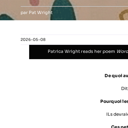
par Pat Wright
2026-05-08
Patrica Wright reads her poem
Word
De quoi a
Di
Pourquoi le
ILs devrai
Ces pet